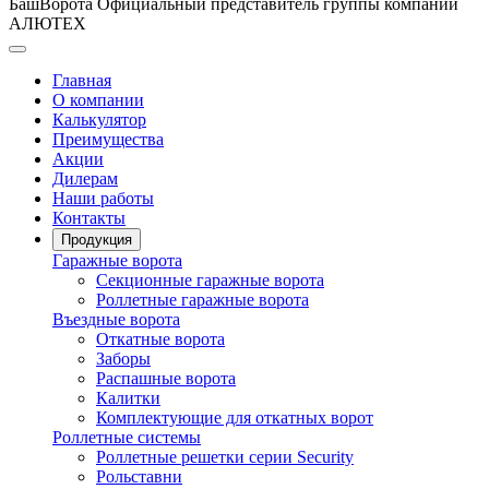
БашВорота
Официальный представитель группы компаний
АЛЮТЕХ
Главная
О компании
Калькулятор
Преимущества
Акции
Дилерам
Наши работы
Контакты
Продукция
Гаражные ворота
Секционные гаражные ворота
Роллетные гаражные ворота
Въездные ворота
Откатные ворота
Заборы
Распашные ворота
Калитки
Комплектующие для откатных ворот
Роллетные системы
Роллетные решетки серии Security
Рольставни