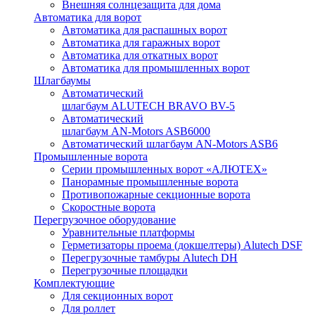
Внешняя солнцезащита для дома
Автоматика для ворот
Автоматика для распашных ворот
Автоматика для гаражных ворот
Автоматика для откатных ворот
Автоматика для промышленных ворот
Шлагбаумы
Автоматический
шлагбаум ALUTECH BRAVO BV-5
Автоматический
шлагбаум AN-Motors ASB6000
Автоматический шлагбаум AN-Motors ASB6
Промышленные ворота
Серии промышленных ворот «АЛЮТЕХ»
Панорамные промышленные ворота
Противопожарные секционные ворота
Скоростные ворота
Перегрузочное оборудование
Уравнительные платформы
Герметизаторы проема (докшелтеры) Alutech DSF
Перегрузочные тамбуры Alutech DH
Перегрузочные площадки
Комплектующие
Для секционных ворот
Для роллет