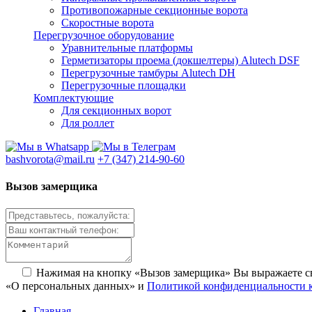
Противопожарные секционные ворота
Скоростные ворота
Перегрузочное оборудование
Уравнительные платформы
Герметизаторы проема (докшелтеры) Alutech DSF
Перегрузочные тамбуры Alutech DH
Перегрузочные площадки
Комплектующие
Для секционных ворот
Для роллет
bashvorota@mail.ru
+7 (347) 214-90-60
Вызов замерщика
Нажимая на кнопку «Вызов замерщика» Вы выражаете 
«О персональных данных» и
Политикой конфиденциальности 
Главная