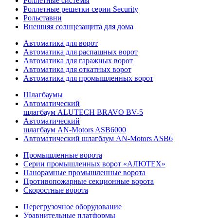
Роллетные системы
Роллетные решетки серии Security
Рольставни
Внешняя солнцезащита для дома
Автоматика для ворот
Автоматика для распашных ворот
Автоматика для гаражных ворот
Автоматика для откатных ворот
Автоматика для промышленных ворот
Шлагбаумы
Автоматический
шлагбаум ALUTECH BRAVO BV-5
Автоматический
шлагбаум AN-Motors ASB6000
Автоматический шлагбаум AN-Motors ASB6
Промышленные ворота
Серии промышленных ворот «АЛЮТЕХ»
Панорамные промышленные ворота
Противопожарные секционные ворота
Скоростные ворота
Перегрузочное оборудование
Уравнительные платформы