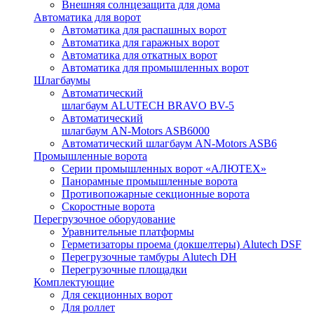
Внешняя солнцезащита для дома
Автоматика для ворот
Автоматика для распашных ворот
Автоматика для гаражных ворот
Автоматика для откатных ворот
Автоматика для промышленных ворот
Шлагбаумы
Автоматический
шлагбаум ALUTECH BRAVO BV-5
Автоматический
шлагбаум AN-Motors ASB6000
Автоматический шлагбаум AN-Motors ASB6
Промышленные ворота
Серии промышленных ворот «АЛЮТЕХ»
Панорамные промышленные ворота
Противопожарные секционные ворота
Скоростные ворота
Перегрузочное оборудование
Уравнительные платформы
Герметизаторы проема (докшелтеры) Alutech DSF
Перегрузочные тамбуры Alutech DH
Перегрузочные площадки
Комплектующие
Для секционных ворот
Для роллет