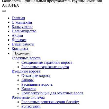
БашВорота
Официальный представитель группы компаний
АЛЮТЕХ
Главная
О компании
Калькулятор
Преимущества
Акции
Дилерам
Наши работы
Контакты
Продукция
Гаражные ворота
Секционные гаражные ворота
Роллетные гаражные ворота
Въездные ворота
Откатные ворота
Заборы
Распашные ворота
Калитки
Комплектующие для откатных ворот
Роллетные системы
Роллетные решетки серии Security
Рольставни