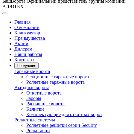
БашВорота
Официальный представитель группы компаний
АЛЮТЕХ
Главная
О компании
Калькулятор
Преимущества
Акции
Дилерам
Наши работы
Контакты
Продукция
Гаражные ворота
Секционные гаражные ворота
Роллетные гаражные ворота
Въездные ворота
Откатные ворота
Заборы
Распашные ворота
Калитки
Комплектующие для откатных ворот
Роллетные системы
Роллетные решетки серии Security
Рольставни