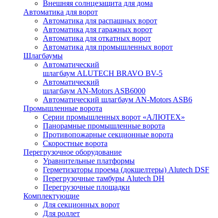
Внешняя солнцезащита для дома
Автоматика для ворот
Автоматика для распашных ворот
Автоматика для гаражных ворот
Автоматика для откатных ворот
Автоматика для промышленных ворот
Шлагбаумы
Автоматический
шлагбаум ALUTECH BRAVO BV-5
Автоматический
шлагбаум AN-Motors ASB6000
Автоматический шлагбаум AN-Motors ASB6
Промышленные ворота
Серии промышленных ворот «АЛЮТЕХ»
Панорамные промышленные ворота
Противопожарные секционные ворота
Скоростные ворота
Перегрузочное оборудование
Уравнительные платформы
Герметизаторы проема (докшелтеры) Alutech DSF
Перегрузочные тамбуры Alutech DH
Перегрузочные площадки
Комплектующие
Для секционных ворот
Для роллет