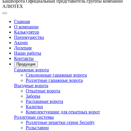
БашВорота
Официальный представитель группы компаний
АЛЮТЕХ
Главная
О компании
Калькулятор
Преимущества
Акции
Дилерам
Наши работы
Контакты
Продукция
Гаражные ворота
Секционные гаражные ворота
Роллетные гаражные ворота
Въездные ворота
Откатные ворота
Заборы
Распашные ворота
Калитки
Комплектующие для откатных ворот
Роллетные системы
Роллетные решетки серии Security
Рольставни