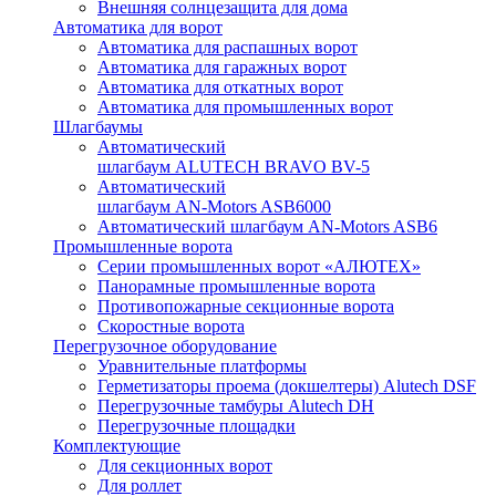
Внешняя солнцезащита для дома
Автоматика для ворот
Автоматика для распашных ворот
Автоматика для гаражных ворот
Автоматика для откатных ворот
Автоматика для промышленных ворот
Шлагбаумы
Автоматический
шлагбаум ALUTECH BRAVO BV-5
Автоматический
шлагбаум AN-Motors ASB6000
Автоматический шлагбаум AN-Motors ASB6
Промышленные ворота
Серии промышленных ворот «АЛЮТЕХ»
Панорамные промышленные ворота
Противопожарные секционные ворота
Скоростные ворота
Перегрузочное оборудование
Уравнительные платформы
Герметизаторы проема (докшелтеры) Alutech DSF
Перегрузочные тамбуры Alutech DH
Перегрузочные площадки
Комплектующие
Для секционных ворот
Для роллет