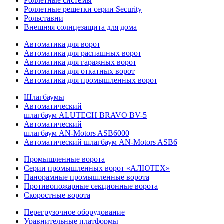
Роллетные системы
Роллетные решетки серии Security
Рольставни
Внешняя солнцезащита для дома
Автоматика для ворот
Автоматика для распашных ворот
Автоматика для гаражных ворот
Автоматика для откатных ворот
Автоматика для промышленных ворот
Шлагбаумы
Автоматический
шлагбаум ALUTECH BRAVO BV-5
Автоматический
шлагбаум AN-Motors ASB6000
Автоматический шлагбаум AN-Motors ASB6
Промышленные ворота
Серии промышленных ворот «АЛЮТЕХ»
Панорамные промышленные ворота
Противопожарные секционные ворота
Скоростные ворота
Перегрузочное оборудование
Уравнительные платформы