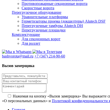
Противопожарные секционные ворота
Скоростные ворота
Перегрузочное оборудование
Уравнительные платформы
Герметизаторы проема (докшелтеры) Alutech DSF
Перегрузочные тамбуры Alutech DH
Перегрузочные площадки
Комплектующие
Для секционных ворот
Для роллет
bashvorota@mail.ru
+7 (347) 214-90-60
Вызов замерщика
Нажимая на кнопку «Вызов замерщика» Вы выражаете 
«О персональных данных» и
Политикой конфиденциальности 
Главная