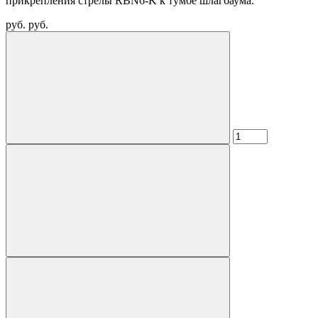
прикрепления стрелы RBN6-K к тумбе шлагбаума.
руб.
руб.