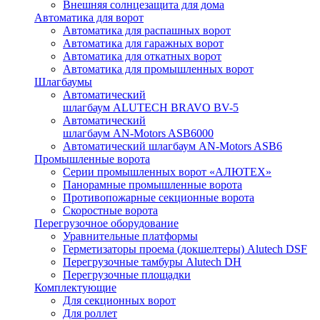
Внешняя солнцезащита для дома
Автоматика для ворот
Автоматика для распашных ворот
Автоматика для гаражных ворот
Автоматика для откатных ворот
Автоматика для промышленных ворот
Шлагбаумы
Автоматический
шлагбаум ALUTECH BRAVO BV-5
Автоматический
шлагбаум AN-Motors ASB6000
Автоматический шлагбаум AN-Motors ASB6
Промышленные ворота
Серии промышленных ворот «АЛЮТЕХ»
Панорамные промышленные ворота
Противопожарные секционные ворота
Скоростные ворота
Перегрузочное оборудование
Уравнительные платформы
Герметизаторы проема (докшелтеры) Alutech DSF
Перегрузочные тамбуры Alutech DH
Перегрузочные площадки
Комплектующие
Для секционных ворот
Для роллет