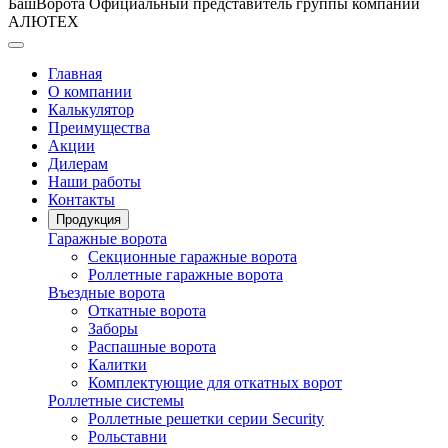
БашВорота
Официальный представитель группы компаний
АЛЮТЕХ
Главная
О компании
Калькулятор
Преимущества
Акции
Дилерам
Наши работы
Контакты
Продукция
Гаражные ворота
Секционные гаражные ворота
Роллетные гаражные ворота
Въездные ворота
Откатные ворота
Заборы
Распашные ворота
Калитки
Комплектующие для откатных ворот
Роллетные системы
Роллетные решетки серии Security
Рольставни