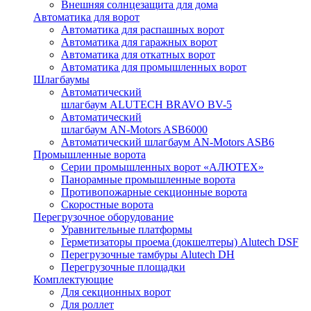
Внешняя солнцезащита для дома
Автоматика для ворот
Автоматика для распашных ворот
Автоматика для гаражных ворот
Автоматика для откатных ворот
Автоматика для промышленных ворот
Шлагбаумы
Автоматический
шлагбаум ALUTECH BRAVO BV-5
Автоматический
шлагбаум AN-Motors ASB6000
Автоматический шлагбаум AN-Motors ASB6
Промышленные ворота
Серии промышленных ворот «АЛЮТЕХ»
Панорамные промышленные ворота
Противопожарные секционные ворота
Скоростные ворота
Перегрузочное оборудование
Уравнительные платформы
Герметизаторы проема (докшелтеры) Alutech DSF
Перегрузочные тамбуры Alutech DH
Перегрузочные площадки
Комплектующие
Для секционных ворот
Для роллет