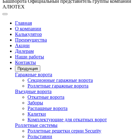
БашВорота
Официальный представитель группы компаний
АЛЮТЕХ
Главная
О компании
Калькулятор
Преимущества
Акции
Дилерам
Наши работы
Контакты
Продукция
Гаражные ворота
Секционные гаражные ворота
Роллетные гаражные ворота
Въездные ворота
Откатные ворота
Заборы
Распашные ворота
Калитки
Комплектующие для откатных ворот
Роллетные системы
Роллетные решетки серии Security
Рольставни