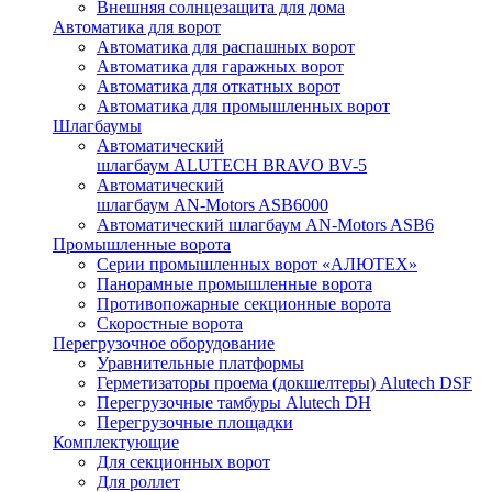
Внешняя солнцезащита для дома
Автоматика для ворот
Автоматика для распашных ворот
Автоматика для гаражных ворот
Автоматика для откатных ворот
Автоматика для промышленных ворот
Шлагбаумы
Автоматический
шлагбаум ALUTECH BRAVO BV-5
Автоматический
шлагбаум AN-Motors ASB6000
Автоматический шлагбаум AN-Motors ASB6
Промышленные ворота
Серии промышленных ворот «АЛЮТЕХ»
Панорамные промышленные ворота
Противопожарные секционные ворота
Скоростные ворота
Перегрузочное оборудование
Уравнительные платформы
Герметизаторы проема (докшелтеры) Alutech DSF
Перегрузочные тамбуры Alutech DH
Перегрузочные площадки
Комплектующие
Для секционных ворот
Для роллет