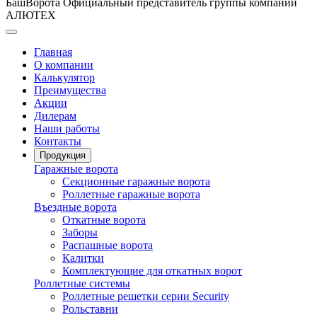
БашВорота
Официальный представитель группы компаний
АЛЮТЕХ
Главная
О компании
Калькулятор
Преимущества
Акции
Дилерам
Наши работы
Контакты
Продукция
Гаражные ворота
Секционные гаражные ворота
Роллетные гаражные ворота
Въездные ворота
Откатные ворота
Заборы
Распашные ворота
Калитки
Комплектующие для откатных ворот
Роллетные системы
Роллетные решетки серии Security
Рольставни