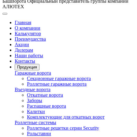
БашВорота
Официальный представитель группы компаний
АЛЮТЕХ
Главная
О компании
Калькулятор
Преимущества
Акции
Дилерам
Наши работы
Контакты
Продукция
Гаражные ворота
Секционные гаражные ворота
Роллетные гаражные ворота
Въездные ворота
Откатные ворота
Заборы
Распашные ворота
Калитки
Комплектующие для откатных ворот
Роллетные системы
Роллетные решетки серии Security
Рольставни