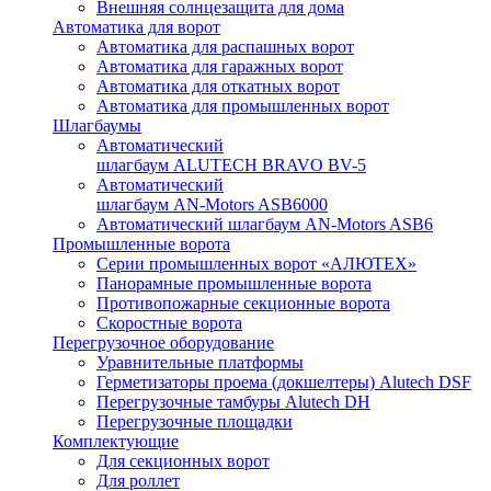
Внешняя солнцезащита для дома
Автоматика для ворот
Автоматика для распашных ворот
Автоматика для гаражных ворот
Автоматика для откатных ворот
Автоматика для промышленных ворот
Шлагбаумы
Автоматический
шлагбаум ALUTECH BRAVO BV-5
Автоматический
шлагбаум AN-Motors ASB6000
Автоматический шлагбаум AN-Motors ASB6
Промышленные ворота
Серии промышленных ворот «АЛЮТЕХ»
Панорамные промышленные ворота
Противопожарные секционные ворота
Скоростные ворота
Перегрузочное оборудование
Уравнительные платформы
Герметизаторы проема (докшелтеры) Alutech DSF
Перегрузочные тамбуры Alutech DH
Перегрузочные площадки
Комплектующие
Для секционных ворот
Для роллет