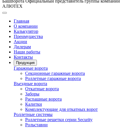
БашВорота
Официальный представитель группы компаний
АЛЮТЕХ
Главная
О компании
Калькулятор
Преимущества
Акции
Дилерам
Наши работы
Контакты
Продукция
Гаражные ворота
Секционные гаражные ворота
Роллетные гаражные ворота
Въездные ворота
Откатные ворота
Заборы
Распашные ворота
Калитки
Комплектующие для откатных ворот
Роллетные системы
Роллетные решетки серии Security
Рольставни