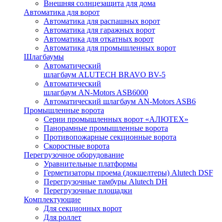
Внешняя солнцезащита для дома
Автоматика для ворот
Автоматика для распашных ворот
Автоматика для гаражных ворот
Автоматика для откатных ворот
Автоматика для промышленных ворот
Шлагбаумы
Автоматический
шлагбаум ALUTECH BRAVO BV-5
Автоматический
шлагбаум AN-Motors ASB6000
Автоматический шлагбаум AN-Motors ASB6
Промышленные ворота
Серии промышленных ворот «АЛЮТЕХ»
Панорамные промышленные ворота
Противопожарные секционные ворота
Скоростные ворота
Перегрузочное оборудование
Уравнительные платформы
Герметизаторы проема (докшелтеры) Alutech DSF
Перегрузочные тамбуры Alutech DH
Перегрузочные площадки
Комплектующие
Для секционных ворот
Для роллет